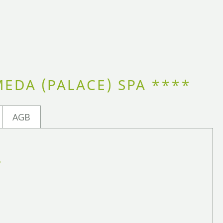
EDA (PALACE) SPA ****
AGB
B