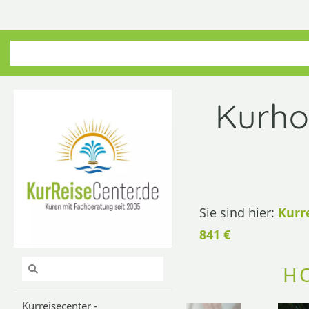
Kurho
Sie sind hier:
Kurr
841 €
HO
Kurreisecenter -