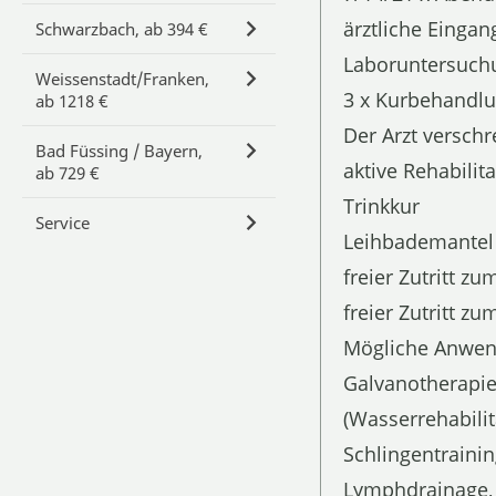
ärztliche Einga
Schwarzbach, ab 394 €
Laboruntersuchu
Weissenstadt/Franken,
3 x Kurbehandlu
ab 1218 €
Der Arzt versch
Bad Füssing / Bayern,
aktive Rehabili
ab 729 €
Trinkkur
Service
Leihbademantel
freier Zutritt z
freier Zutritt 
Mögliche Anwend
Galvanotherapie,
(Wasserrehabilit
Schlingentrainin
Lymphdrainage, 