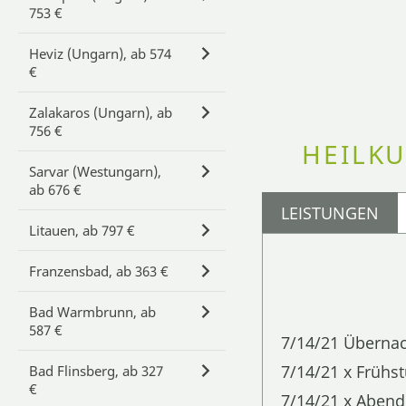
753 €
Heviz (Ungarn), ab 574
€
Zalakaros (Ungarn), ab
756 €
HEILKU
Sarvar (Westungarn),
ab 676 €
LEISTUNGEN
Litauen, ab 797 €
Franzensbad, ab 363 €
Bad Warmbrunn, ab
587 €
7/14/21 Überna
7/14/21 x Frühst
Bad Flinsberg, ab 327
€
7/14/21 x Abend