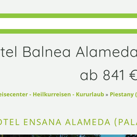
tel Balnea Alameda 
ab 841 
eisecenter - Heilkurreisen - Kururlaub
»
Piestany (
TEL ENSANA ALAMEDA (PALA