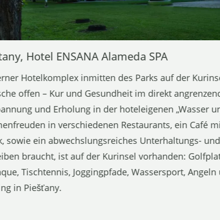
tany, Hotel ENSANA Alameda SPA
ner Hotelkomplex inmitten des Parks auf der Kurinse
he offen – Kur und Gesundheit im direkt angrenzend
annung und Erholung in der hoteleigenen „Wasser un
nfreuden in verschiedenen Restaurants, ein Café mit
k, sowie ein abwechslungsreiches Unterhaltungs- u
leiben braucht, ist auf der Kurinsel vorhanden: Golfpl
que, Tischtennis, Joggingpfade, Wassersport, Angel
ng in Piešťany.