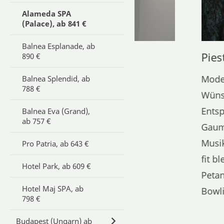
Alameda SPA
(Palace), ab 841 €
Balnea Esplanade, ab
Pies
890 €
Moder
Balnea Splendid, ab
788 €
Wünsc
Entsp
Balnea Eva (Grand),
ab 757 €
Gaume
Musi
Pro Patria, ab 643 €
fit b
Hotel Park, ab 609 €
Petan
Hotel Maj SPA, ab
Bowli
798 €
Budapest (Ungarn) ab