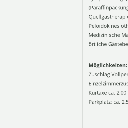
(Paraffinpackun
Quellgastherapi
Peloidokinesioth
Medizinische Ma
örtliche Gästeb
Möglichkeiten:
Zuschlag Vollpe
Einzelzimmerzu
Kurtaxe ca. 2,0
Parkplatz: ca. 2,