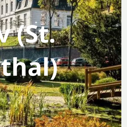
 (St.
thal)