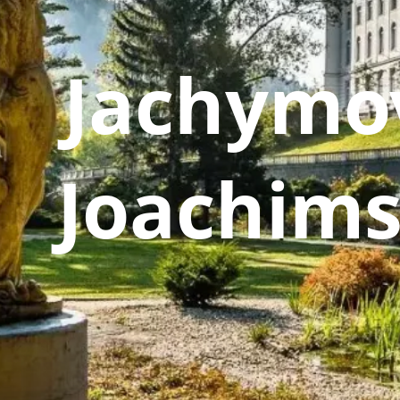
Jachymov
Joachims