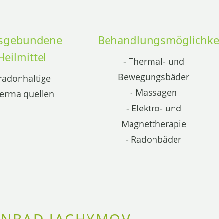
tsgebundene
Behandlungsmöglichke
Heilmittel
- Thermal- und
Bewegungsbäder
 radonhaltige
- Massagen
ermalquellen
- Elektro- und
Magnettherapie
- Radonbäder
ONBAD JACHYMOV