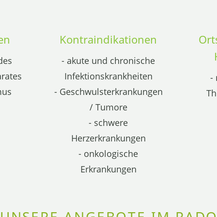
en
Kontraindikationen
Or
des
- akute und chronische
rates
Infektionskrankheiten
-
mus
- Geschwulsterkrankungen
Th
/ Tumore
- schwere
Herzerkrankungen
- onkologische
Erkrankungen
UNSERE ANGEBOTE IM RAD