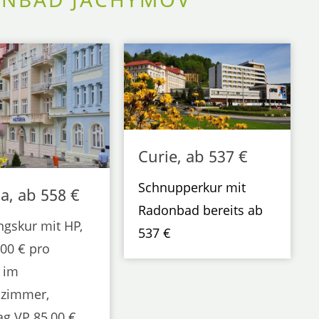
Curie, ab 537 €
Schnupperkur mit
ia, ab 558 €
Radonbad bereits ab
ngskur mit HP,
537 €
,00 € pro
 im
zimmer,
ag VP 85,00 €