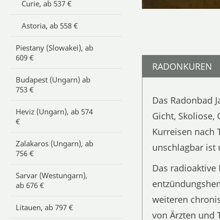
Curie, ab 537 €
Astoria, ab 558 €
Piestany (Slowakei), ab
609 €
RADONKUREN
Budapest (Ungarn) ab
753 €
Das Radonbad Ja
Heviz (Ungarn), ab 574
Gicht, Skoliose
€
Kurreisen nach 
Zalakaros (Ungarn), ab
unschlagbar ist
756 €
Das radioaktive
Sarvar (Westungarn),
entzündungshem
ab 676 €
weiteren chron
Litauen, ab 797 €
von Ärzten und 