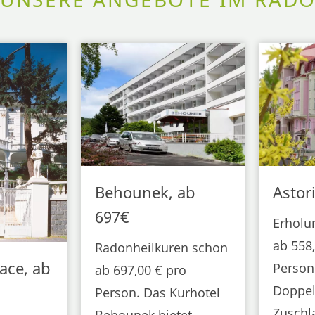
Behounek, ab
Astor
697€
Erholu
ab 558
Radonheilkuren schon
ace, ab
Person
ab 697,00 € pro
Doppel
Person. Das Kurhotel
Zuschl