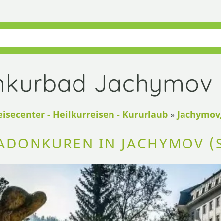
kurbad Jachymov - 
eisecenter - Heilkurreisen - Kururlaub
»
Jachymov,
ADONKUREN IN JACHYMOV (S