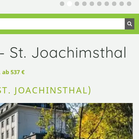
St. Joachimsthal
 ab 537 €
T. JOACHINSTHAL)