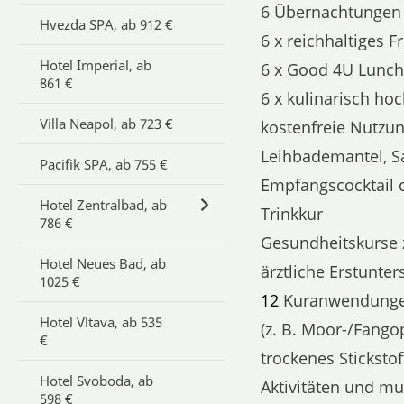
6 Übernachtungen 
Hvezda SPA, ab 912 €
6 x reichhaltiges 
Hotel Imperial, ab
6 x Good 4U Lunch
861 €
6 x kulinarisch h
Villa Neapol, ab 723 €
kostenfreie Nutzun
Leihbademantel, S
Pacifik SPA, ab 755 €
Empfangscocktail d
Hotel Zentralbad, ab
Trinkkur
786 €
Gesundheitskurse 
Hotel Neues Bad, ab
ärztliche Erstunte
1025 €
12
Kuranwendungen
Hotel Vltava, ab 535
(z. B. Moor-/Fango
€
trockenes Sticksto
Hotel Svoboda, ab
Aktivitäten und mu
598 €