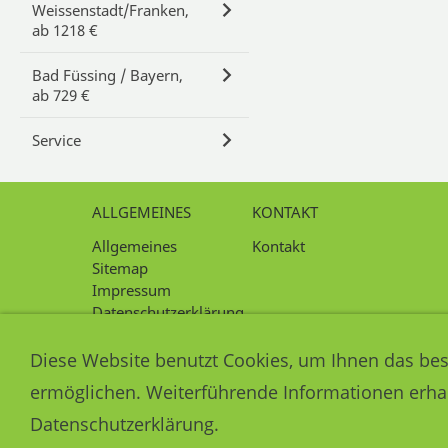
Weissenstadt/Franken,
ab 1218 €
Bad Füssing / Bayern,
ab 729 €
Service
ALLGEMEINES
KONTAKT
Allgemeines
Kontakt
Sitemap
Impressum
Datenschutzerklärung
Haftungsausschluss
Cookie Hinweisseite
Diese Website benutzt Cookies, um Ihnen das bes
Intern
ermöglichen. Weiterführende Informationen erhal
Datenschutzerklärung.