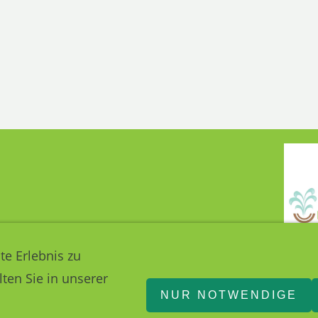
te Erlebnis zu
ten Sie in unserer
NUR NOTWENDIGE
030 36465377
12557 Berlin