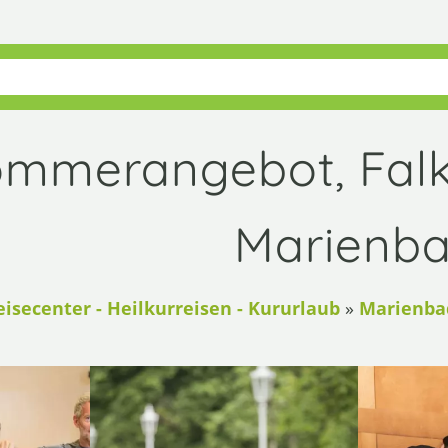
mmerangebot, Falk
Marienb
eisecenter - Heilkurreisen - Kururlaub
»
Marienbad