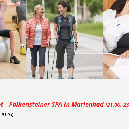
 - Falkensteiner SPA in Marienbad
(21.06.-2
.2026)