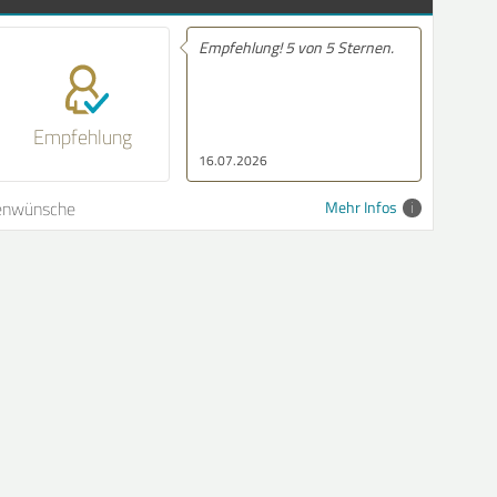
Empfehlung! 5 von 5 Sternen.
Empfehlung! Sehr ne
Beratung.....Bei Frag
0 von 5
ich schnell zurück ge
R GUT
Empfehlung
16.07.2026
16.07.2026
enwünsche
Mehr Infos