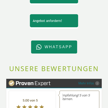
WHATSAPP
UNSERE BEWERTUNGEN
Mehr Infos
Empfehlung! 5 von 5
Empfehlung! Sehr nett
Sternen.
Beratung.....Bei Fragen
0 von 5
5.00 von 5
würde ich schnell zurüc
gerufen