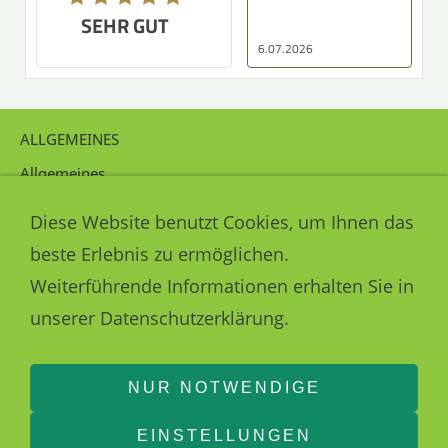
R GUT
SEHR GUT
16.07.2026
16.07.2026
ALLGEMEINES
Allgemeines
Sitemap
Impressum
Diese Website benutzt Cookies, um Ihnen das
Datenschutzerklärung
beste Erlebnis zu ermöglichen.
Haftungsausschluss
Cookie Hinweisseite
Weiterführende Informationen erhalten Sie in
Intern
unserer Datenschutzerklärung.
KONTAKT
Kontakt
NUR NOTWENDIGE
EINSTELLUNGEN