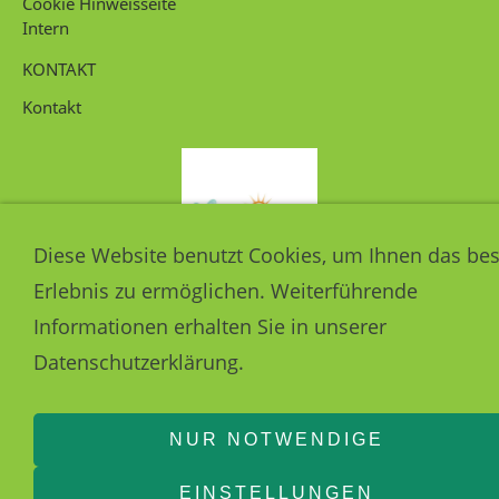
Cookie Hinweisseite
Intern
KONTAKT
Kontakt
Diese Website benutzt Cookies, um Ihnen das bes
Erlebnis zu ermöglichen. Weiterführende
030 36465377
12557 Berlin
Informationen erhalten Sie in unserer
Datenschutzerklärung.
NUR NOTWENDIGE
EINSTELLUNGEN