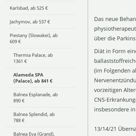
Karlsbad, ab 525 €
Das neue Beha
Jachymov, ab 537 €
physiotherapeut
Piestany (Slowakei), ab
über die Parkin
609 €
Diät in Form ei
Thermia Palace, ab
ballaststoffreic
1361 €
(im Folgenden al
Alameda SPA
Nervenentzündun
(Palace), ab 841 €
vorzeitigen Alt
Balnea Esplanade, ab
CNS-Erkrankunge
890 €
insbesondere in
Balnea Splendid, ab
788 €
13/14/21 Übern
Balnea Eva (Grand),