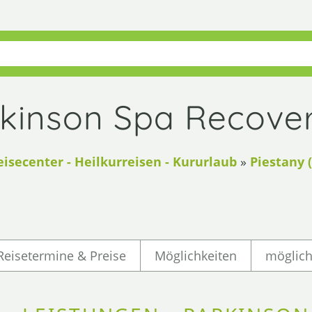
kinson Spa Recover
eisecenter - Heilkurreisen - Kururlaub
»
Piestany (
Reisetermine & Preise
Möglichkeiten
möglic