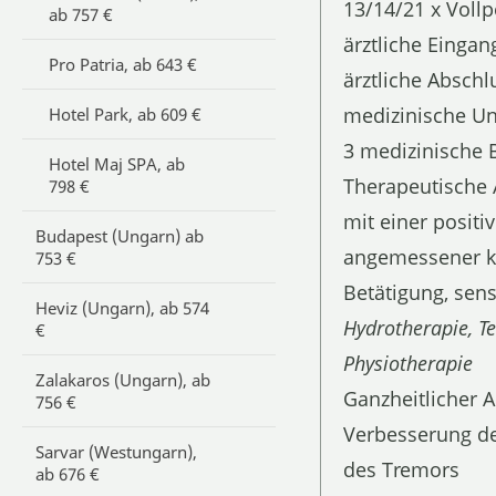
13/14/21 x Vollp
ab 757 €
ärztliche Einga
Pro Patria, ab 643 €
ärztliche Absch
medizinische Un
Hotel Park, ab 609 €
3 medizinische 
Hotel Maj SPA, ab
Therapeutische 
798 €
mit einer positi
Budapest (Ungarn) ab
angemessener k
753 €
Betätigung, sen
Heviz (Ungarn), ab 574
Hydrotherapie, T
€
Physiotherapie
Zalakaros (Ungarn), ab
Ganzheitlicher 
756 €
Verbesserung de
Sarvar (Westungarn),
des Tremors
ab 676 €