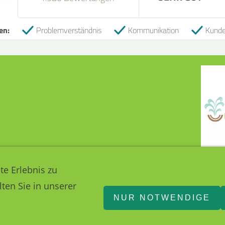
1
en:
Problemverständnis
Kommunikation
Kund
te Erlebnis zu
ten Sie in unserer
030 36465377
12557 Berlin
NUR NOTWENDIGE