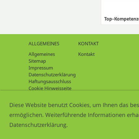
Top-Kompetenz
ALLGEMEINES
KONTAKT
Allgemeines
Kontakt
Sitemap
Impressum
Datenschutzerklärung
Haftungsausschluss
Cookie Hinweisseite
Intern
Diese Website benutzt Cookies, um Ihnen das bes
ermöglichen. Weiterführende Informationen erhal
Datenschutzerklärung.
1980
Bewertungen auf ProvenExpert.com