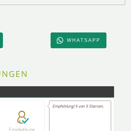
WHATSAPP
UNGEN
mpfehlung! 5 von 5 Sternen.
Empfehlung! Sehr nette
Beratung.....Bei Fragen würde
ich schnell zurück gerufen
Empfehlung