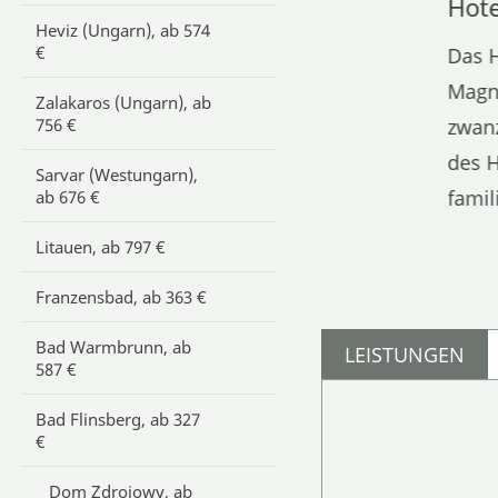
Hote
Heviz (Ungarn), ab 574
€
Das H
Magno
Zalakaros (Ungarn), ab
756 €
zwanz
des H
Sarvar (Westungarn),
famil
ab 676 €
Litauen, ab 797 €
Franzensbad, ab 363 €
Bad Warmbrunn, ab
LEISTUNGEN
587 €
Bad Flinsberg, ab 327
€
Dom Zdrojowy, ab