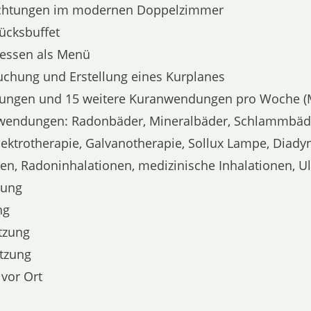
chtungen im modernen Doppelzimmer
ücksbuffet
dessen als Menü
suchung und Erstellung eines Kurplanes
ngen und 15 weitere Kuranwendungen pro Woche (Mo.
wendungen: Radonbäder, Mineralbäder, Schlammbäde
Elektrotherapie, Galvanotherapie, Sollux Lampe, Diad
n, Radoninhalationen, medizinische Inhalationen, Ult
zung
ng
tzung
tzung
vor Ort