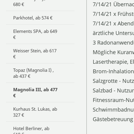
7/14/21 Überna
680 €
7/14/21 x Frühst
Parkhotel, ab 574 €
7/14/21 x Aben
Elements SPA, ab 649
ärztliche Unter
€
3 Radonanwendu
Weisser Stein, ab 617
Mögliche Kuran
€
Lasertherapie, 
Topaz (Magnolia I) ,
Brom-Inhalatione
ab 437 €
Salzgrotte - Nut
Magnolia III, ab 477
Salzbad - Nutzu
€
Fitnessraum-Nu
Kurhaus St. Lukas, ab
Schwimmbadnu
327 €
Gästebetreuung 
Hotel Berliner, ab