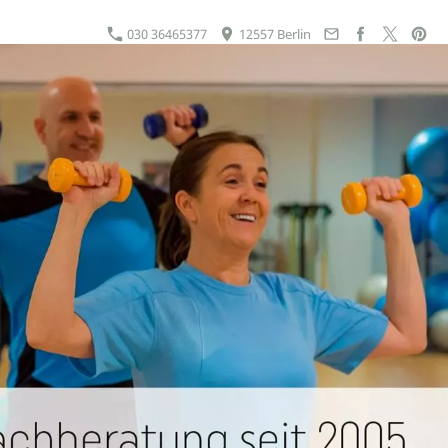
030 36465377
12557 Berlin